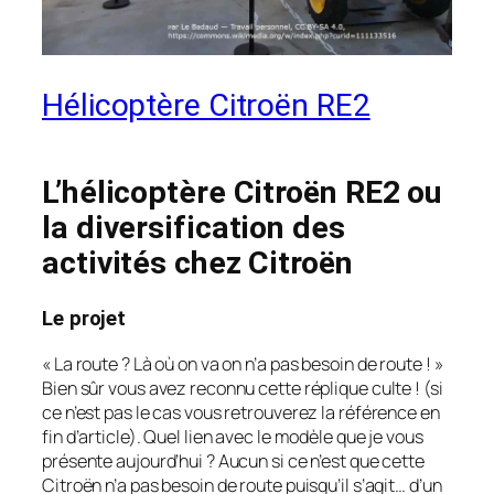
Hélicoptère Citroën RE2
L’hélicoptère Citroën RE2 ou
la diversification des
activités chez Citroën
Le projet
« La route ? Là où on va on n’a pas besoin de route ! »
Bien sûr vous avez reconnu cette réplique culte ! (si
ce n’est pas le cas vous retrouverez la référence en
fin d’article). Quel lien avec le modèle que je vous
présente aujourd’hui ? Aucun si ce n’est que cette
Citroën n’a pas besoin de route puisqu’il s’agit… d’un