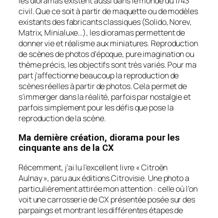
les dioramas existent aussi dans le monde du 1/43
civil. Que ce soit à partir de maquette ou de modèles
existants des fabricants classiques (Solido, Norev,
Matrix, Minialuxe…), les dioramas permettent de
donner vie et réalisme aux miniatures. Reproduction
de scènes de photos d’époque, pure imagination ou
thème précis, les objectifs sont très variés. Pour ma
part j’affectionne beaucoup la reproduction de
scènes réelles à partir de photos. Cela permet de
s’immerger dans la réalité, parfois par nostalgie et
parfois simplement pour les défis que pose la
reproduction de la scène.
Ma dernière création, diorama pour les
cinquante ans de la CX
Récemment, j’ai lu l’excellent livre « Citroën
Aulnay », paru aux éditions Citrovisie. Une photo a
particulièrement attirée mon attention : celle où l’on
voit une carrosserie de CX présentée posée sur des
parpaings et montrant les différentes étapes de