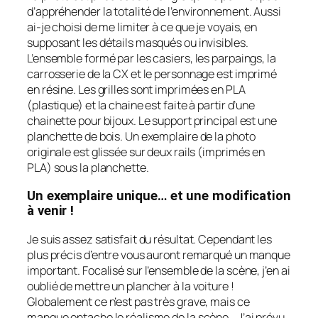
d’appréhender la totalité de l’environnement. Aussi
ai-je choisi de me limiter à ce que je voyais, en
supposant les détails masqués ou invisibles.
L’ensemble formé par les casiers, les parpaings, la
carrosserie de la CX et le personnage est imprimé
en résine. Les grilles sont imprimées en PLA
(plastique) et la chaine est faite à partir d’une
chainette pour bijoux. Le support principal est une
planchette de bois. Un exemplaire de la photo
originale est glissée sur deux rails (imprimés en
PLA) sous la planchette.
Un exemplaire unique… et une modification
à venir !
Je suis assez satisfait du résultat. Cependant les
plus précis d’entre vous auront remarqué un manque
important. Focalisé sur l’ensemble de la scène, j’en ai
oublié de mettre un plancher à la voiture !
Globalement ce n’est pas très grave, mais ce
manque entache le réalisme de la scène… J’ai prévu