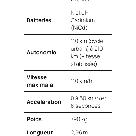
Nickel-
Batteries
Cadmium
(NiCd)
110 km (cycle
urbain) à 210
Autonomie
km (vitesse
stabilisée)
Vitesse
110 km/h
maximale
0 à 50 km/h en
Accélération
8 secondes
Poids
790 kg
Longueur
2,96 m