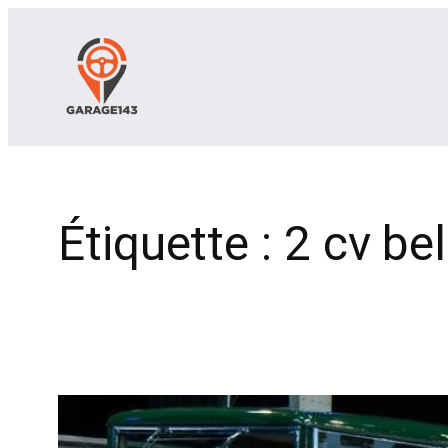
Aller
au
contenu
Étiquette :
2 cv be